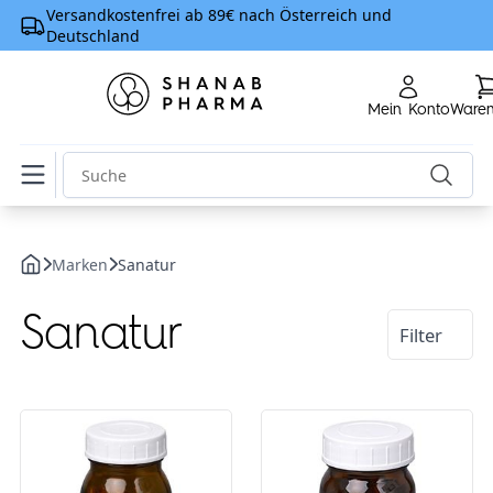
Versandkostenfrei ab 89€ nach Österreich und
Deutschland
Mein Konto
Ware
Home
Marken
Sanatur
Alle Artikel
Sanatur
Filter
Top Produkte
Nahrungsergänzungsmittel
Allgemeine Gesundheit und Prävention
Vitamine