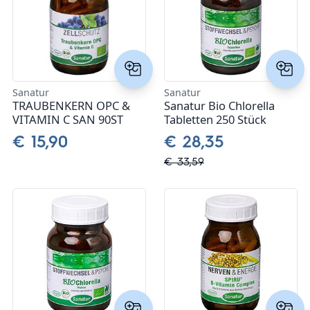
Stoffwechsel
Spezielle Körperfunktionen und Systeme
Vitamin A
Darreichungsformen
Immunsystem
Augen
Frauengesundheit
Vitamin B
Kapseln
Marken
Entgiftung
Hormonhaushalt
Männergesundheit
Vitamin C
Sanatur
Sanatur
Pulver
SHANAB PHARMA
Magazin
TRAUBENKERN OPC &
Sanatur Bio Chlorella
VITAMIN C SAN 90ST
Tabletten 250 Stück
Antioxidantien
Herz Kreislauf
Leistung und Erholung
Vitamin D
Öle
allcura
Über uns
€ 15,90
€ 28,35
Harnwege
Magnesium
Schönheit und Äußeres
Vitamin E
€ 33,59
Animal Based
Nervensystem
Gelenke
Hormone
Adaptogene und Stressbewältigung
Vitamin K
Arctic Blue
Energiehaushalt
Gewichtsreduktion
Verdauung
Ascarit
Schlafprodukte
Haut & Haare
Fettsäuren
Gallixa
Muskelaufbau
Adaptogen
Hanoju