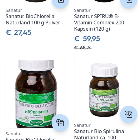
Kasimir + Lieselotte
Sanatur
Sanatur
Sanatur BioChlorella
Sanatur SPIRU® B-
Naturland 100 g Pulver
Vitamin Complex 200
Laboratoires de Biarritz
Kapseln (120 g)
€ 27,45
€ 59,95
Lactopia - Kulturen für die Zukunft
€ 68,74
NZ Queen Bee
Pharma Peter
Sanatur
SIBIONICS
Spenglersan Meckel
Sanatur
Youth & Earth
Sanatur Bio Spirulina
Sanatur
Naturland ca. 100
Sanatur BioChlorella