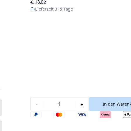
€ 18,02
Lieferzeit 3–5 Tage
-
+
In den Warenk