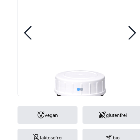
vegan
glutenfrei
laktosefrei
bio