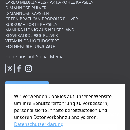
CARBO MEDICINALIS - AKTIVKOHLE KAPSELN
D-MANNOSE PULVER
D-MANNOSE KAPSELN
GREEN BRAZILIAN PROPOLIS PULVER
KURKUMA FORTE KAPSELN
MANUKA HONIG AUS NEUSEELAND
RESVERATROL 98% PULVER
VITAMIN D3 HOCHDOSIERT
FOLGEN SIE UNS AUF
Folge uns auf Social Media!
B2B Infos
Wir verwenden Cookies auf unserer Website,
um Ihre Benutzererfahrung zu verbessern,
NEWSLETTER
personalisierte Inhalte bereitzustellen und
Melde dich zu unserem Newsletter an und verpasse
unseren Datenverkehr zu analysieren.
keine Neuigkeiten.
Datenschutzerklärung