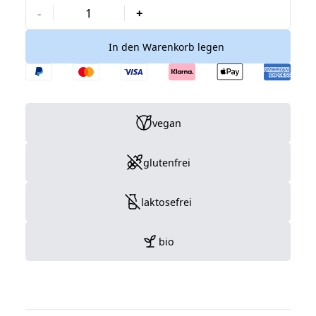
-
+
Kasimir + Lieselotte
In den Warenkorb legen
Laboratoires de Biarritz
Lactopia - Kulturen für die Zukunft
NZ Queen Bee
vegan
Pharma Peter
glutenfrei
Sanatur
laktosefrei
SIBIONICS
bio
Spenglersan Meckel
Youth & Earth