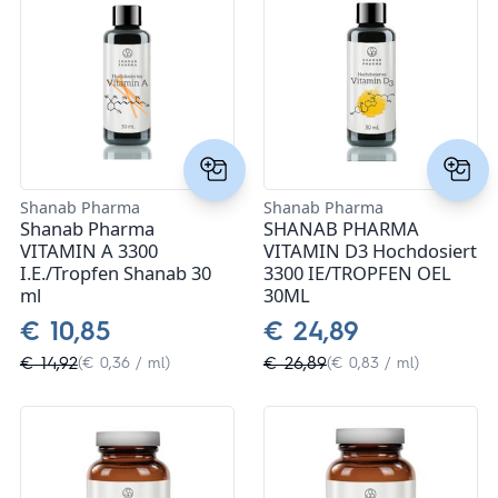
Stoffwechsel
Spezielle Körperfunktionen und Systeme
Vitamin A
Darreichungsformen
Immunsystem
Augen
Frauengesundheit
Vitamin B
Kapseln
Marken
Entgiftung
Hormonhaushalt
Männergesundheit
Vitamin C
Pulver
SHANAB PHARMA
Magazin
Antioxidantien
Herz Kreislauf
Leistung und Erholung
Vitamin D
Shanab Pharma
Shanab Pharma
Öle
allcura
Shanab Pharma
SHANAB PHARMA
Über uns
Harnwege
VITAMIN A 3300
VITAMIN D3 Hochdosiert
Magnesium
Schönheit und Äußeres
Vitamin E
I.E./Tropfen Shanab 30
Animal Based
3300 IE/TROPFEN OEL
ml
30ML
Nervensystem
Gelenke
Hormone
Adaptogene und Stressbewältigung
Vitamin K
Arctic Blue
€ 10,85
€ 24,89
Energiehaushalt
Gewichtsreduktion
Verdauung
€ 14,92
€ 26,89
(€ 0,36 / ml)
(€ 0,83 / ml)
Ascarit
Schlafprodukte
Haut & Haare
Fettsäuren
Gallixa
Muskelaufbau
Adaptogen
Hanoju