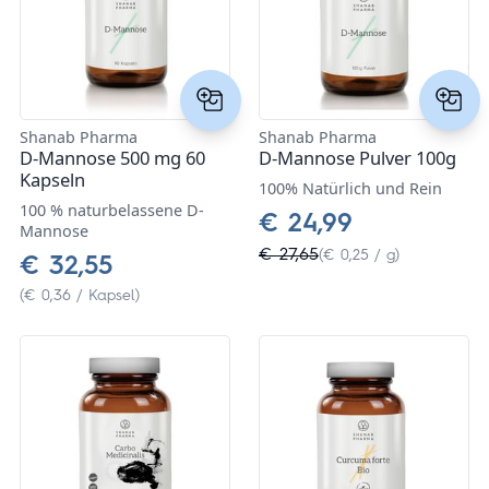
Kasimir + Lieselotte
Laboratoires de Biarritz
Shanab Pharma
Shanab Pharma
Lactopia - Kulturen für die Zukunft
D-Mannose 500 mg 60
D-Mannose Pulver 100g
Kapseln
100% Natürlich und Rein
NZ Queen Bee
100 % naturbelassene D-
€ 24,99
Mannose
Pharma Peter
€ 27,65
(€ 0,25 / g)
€ 32,55
Sanatur
(€ 0,36 / Kapsel)
SIBIONICS
Spenglersan Meckel
Youth & Earth