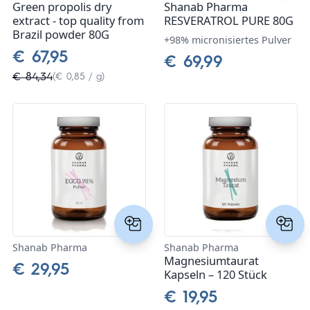
Green propolis dry
Shanab Pharma
extract - top quality from
RESVERATROL PURE 80G
Brazil powder 80G
+98% micronisiertes Pulver
€ 67,95
€ 69,99
€ 84,34
(€ 0,85 / g)
Shanab Pharma
Shanab Pharma
Magnesiumtaurat
€ 29,95
Kapseln – 120 Stück
€ 19,95