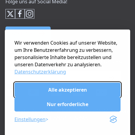
Folge uns auf Social Media!
B2B Infos
Wir verwenden Cookies auf unserer Website,
um Ihre Benutzererfahrung zu verbessern,
NEWSLETTER
personalisierte Inhalte bereitzustellen und
Melde dich zu unserem Newsletter an und verpasse
unseren Datenverkehr zu analysieren.
keine Neuigkeiten.
Datenschutzerklärung
Alle akzeptieren
Nur erforderliche
Gesund wohlfühlen mit NAHRUNGSERGÄNZUNG von
SHANAB PHARMA
Einstellungen