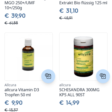
MGO 250+/UMF
Extrakt Bio flüssig 125 ml
10+/250g
€ 31,10
€ 39,90
€ 45,91
€ 61,88
Allcura
allcura
allcura Vitamin D3
SCHISANDRA 300MG
Tropfen 50 ml
KPS ALL 90ST
€ 9,90
€ 14,99
€ 13,37