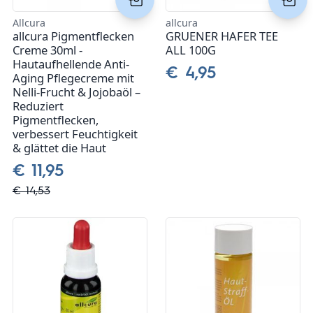
Kasimir + Lieselotte
Allcura
allcura
allcura Pigmentflecken
GRUENER HAFER TEE
Creme 30ml -
ALL 100G
Laboratoires de Biarritz
Hautaufhellende Anti-
€ 4,95
Aging Pflegecreme mit
Lactopia - Kulturen für die Zukunft
Nelli-Frucht & Jojobaöl –
Reduziert
Pigmentflecken,
NZ Queen Bee
verbessert Feuchtigkeit
& glättet die Haut
Pharma Peter
€ 11,95
Sanatur
€ 14,53
SIBIONICS
Spenglersan Meckel
Youth & Earth