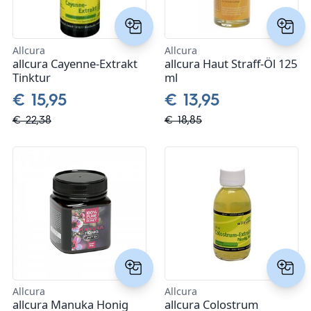
Zein Pharma
Allcura
Allcura
allcura Cayenne-Extrakt
allcura Haut Straff-Öl 125
Tinktur
ml
€ 15,95
€ 13,95
€ 22,38
€ 18,85
Allcura
Allcura
allcura Manuka Honig
allcura Colostrum